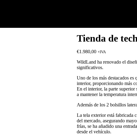
Tienda de te
€
1.980,00
+IVA
WildLand ha renovado el diseño
significativos.
Uno de los más destacados es q
interior, proporcionando más co
En el interior, la parte superio
a mantener la temperatura inter
Además de los 2 bolsillos later
La tela exterior está fabricada
del mercado, asegurando mayor 
frías, se ha añadido una entrad
desde el vehículo.