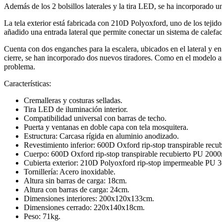
Además de los 2 bolsillos laterales y la tira LED, se ha incorporado u
La tela exterior está fabricada con 210D Polyoxford, uno de los tejid
añadido una entrada lateral que permite conectar un sistema de calefac
Cuenta con dos enganches para la escalera, ubicados en el lateral y en l
cierre, se han incorporado dos nuevos tiradores. Como en el modelo ante
problema.
Características:
Cremalleras y costuras selladas.
Tira LED de iluminación interior.
Compatibilidad universal con barras de techo.
Puerta y ventanas en doble capa con tela mosquitera.
Estructura: Carcasa rígida en aluminio anodizado.
Revestimiento inferior: 600D Oxford rip-stop transpirable re
Cuerpo: 600D Oxford rip-stop transpirable recubierto PU 200
Cubierta exterior: 210D Polyoxford rip-stop impermeable PU 
Tornillería: Acero inoxidable.
Altura sin barras de carga: 18cm.
Altura con barras de carga: 24cm.
Dimensiones interiores: 200x120x133cm.
Dimensiones cerrado: 220x140x18cm.
Peso: 71kg.