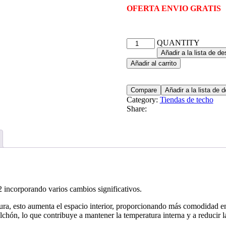
OFERTA ENVIO GRATIS
Tienda
QUANTITY
de
Añadir a la lista de d
techo
Añadir al carrito
WildLand
FISTERRA
120
Compare
Añadir a la lista de 
V2
Category:
Tiendas de techo
cantidad
Share:
 incorporando varios cambios significativos.
a, esto aumenta el espacio interior, proporcionando más comodidad en la
colchón, lo que contribuye a mantener la temperatura interna y a reducir 