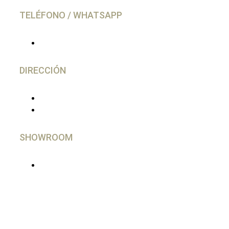
TELÉFONO / WHATSAPP
(+34) 644 28 02 77
DIRECCIÓN
C/ Gutierrez Herrero, 52 Avilés
33402 - Asturias, España
SHOWROOM
En Madrid, imprescindible cita Previa
Síguenos En Nuestras Redes