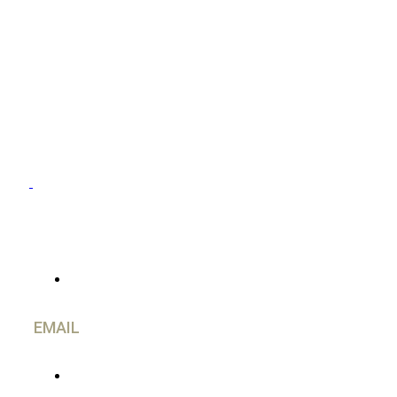
CONTACTO
EMAIL
info@caravancol.com