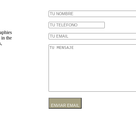
raphies
 in the
s,
ENVIAR EMAIL