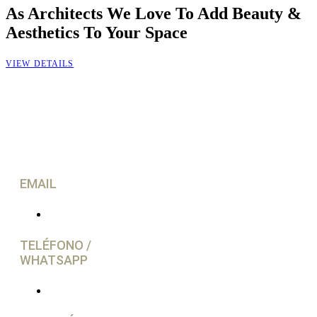
As Architects We Love To Add Beauty &
Aesthetics To Your Space
VIEW DETAILS
Contacto
EMAIL
info@caravancol.com
TELÉFONO /
WHATSAPP
(+34) 644 28 02 77