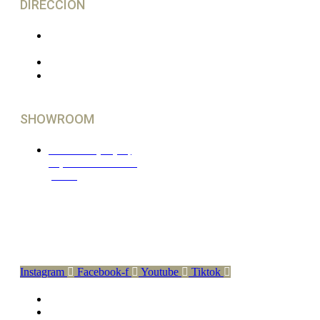
DIRECCIÓN
Calle de Cadarso 16,
LOCAL
28008 Madrid, España
(NO ABIERTO AL
PÚBLICO)
SHOWROOM
En Madrid y Gijón,
Imprescindible cita
previa
Síguenos En Nuestras Redes
Instagram
Facebook-f
Youtube
Tiktok
FAQ
POLÍTICA DE COOKIES