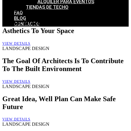
ALQUILER PARA EVENTOS
TIENDAS DE TECHO
LANDSCAPE DESIGN
FAQ
BLOG
As Architects We Love to Add Beauty &
CONTACTO
Asthetics To Your Space
VIEW DETAILS
LANDSCAPE DESIGN
The Goal Of Architects Is To Contribute
To The Built Environment
VIEW DETAILS
LANDSCAPE DESIGN
Great Idea, Well Plan Can Make Safe
Future
VIEW DETAILS
LANDSCAPE DESIGN