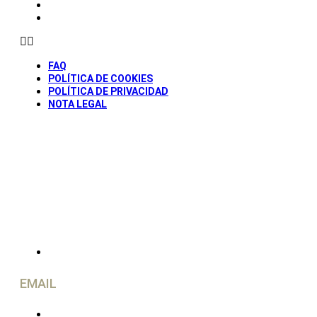
POLÍTICA DE PRIVACIDAD
NOTA LEGAL
FAQ
POLÍTICA DE COOKIES
POLÍTICA DE PRIVACIDAD
NOTA LEGAL
© Todos los derechos reservados Caravancol 2025
CONTACTO
EMAIL
info@caravancol.com