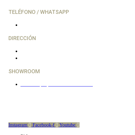
TELÉFONO / WHATSAPP
(+34) 644 28 02 77
DIRECCIÓN
C/ Gutierrez Herrero, 52 Avilés
33402 - Asturias, España
SHOWROOM
En Madrid, imprescindible cita Previa
Síguenos En Nuestras Redes
Instagram
Facebook-f
Youtube