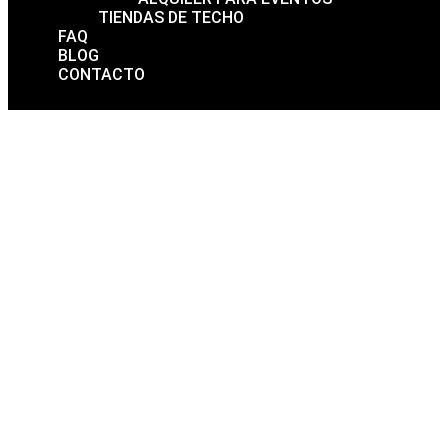
TIENDAS DE TECHO
FAQ
BLOG
CONTACTO
Durante años, viajar por España significaba elegir entre dos
opciones:
o dependías de hoteles, reservas y precios cambiantes,
o dabas el salto a vehículos grandes, costosos y poco prácticos.
Hoy, esa dicotomía ha desaparecido.
Las
minicaravanas
han irrumpido con fuerza y no como una
moda pasajera, sino como la respuesta lógica a un cambio
profundo en la forma de viajar, desconectar y celebrar.
España no se ha subido a una tendencia.
España ha encontrado
una solución
.