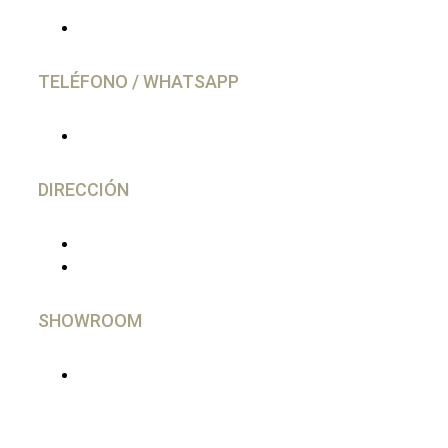
info@caravancol.com
TELÉFONO / WHATSAPP
(+34) 644 28 02 77
DIRECCIÓN
C/ Gutierrez Herrero, 52 Avilés
33402 - Asturias, España
SHOWROOM
En Madrid, imprescindible cita Previa