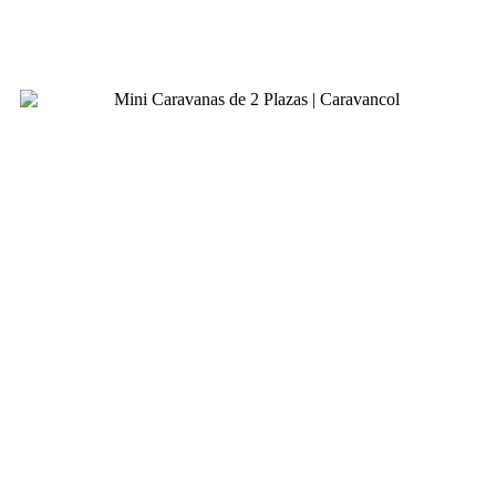
No visitas España.
La recorres.
🏕️ Menos tamaño,
más libertad
Uno de los grandes errores del pasado fue asociar “viajar mejor”
con “vehículos más grandes”.
Las minicaravanas rompen ese paradigma.
¿Qué aportan realmente?
✔️ Facilidad de conducción
✔️ Menor consumo